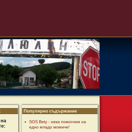
Е
Популярно съдържание
 на
SOS Bety - нека помогнем на
те:
едно младо момиче!