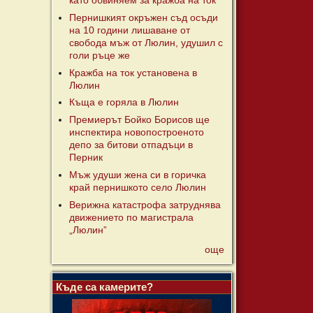
като обвиняем за кражба на ток
Пернишкият окръжен съд осъди
на 10 години лишаване от
свобода мъж от Люлин, удушил с
голи ръце же
Кражба на ток установена в
Люлин
Къща е горяла в Люлин
Премиерът Бойко Борисов ще
инспектира новопостроеното
депо за битови отпадъци в
Перник
Мъж удуши жена си в горичка
край пернишкото село Люлин
Верижна катастрофа затруднява
движението по магистрала
„Люлин”
още
Къде са камерите?