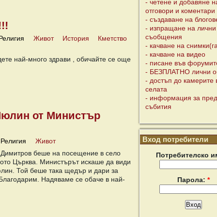
- четене и добавяне н
отговори и коментари
- създаване на блогов
!!
- изпращане на лични
съобщения
Религия
Живот
История
Кметство
- качване на снимки(г
- качване на видео
ете най-много здрави , обичайте се още
- писане във форумит
- БЕЗПЛАТНО лични о
- достъп до камерите 
селата
- информация за пре
събития
 Люлин от Министър
Вход потребители
Религия
Живот
 Димитров беше на посещение в село
Потребителско и
лото Църква. Министърът искаше да види
юлин. Той беше така щедър и дари за
 Благодарим. Надяваме се обаче в най-
Парола:
*