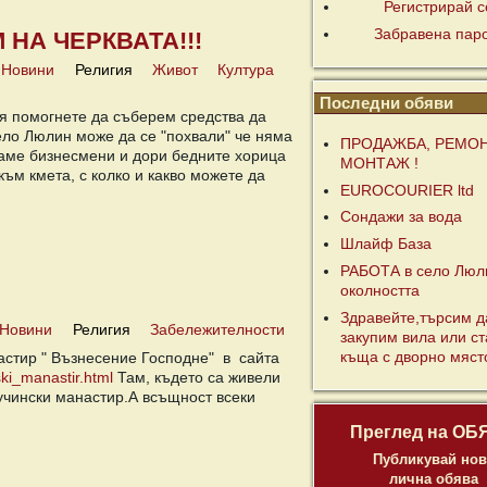
Регистрирай с
Забравена пар
 НА ЧЕРКВАТА!!!
Новини
Религия
Живот
Култура
Последни обяви
я помогнете да съберем средства да
ло Люлин може да се "похвали" че няма
ПРОДАЖБА, РЕМОН
маме бизнесмени и дори бедните хорица
МОНТАЖ !
към кмета, с колко и какво можете да
EUROCOURIER ltd
Сондажи за вода
Шлайф База
РАБОТА в село Люл
околността
Здравейте,търсим д
Новини
Религия
Забележителности
закупим вила или с
астир " Възнесение Господне" в сайта
къща с дворно място
ki_manastir.html
Там, където са живели
учински манастир.А всъщност всеки
Преглед на ОБ
Публикувай нов
лична обява