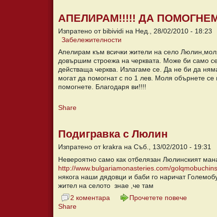
АПЕЛИРАМ!!!!! ДА ПОМОГНЕМ
Изпратено от bibividi на Нед., 28/02/2010 - 18:23
Забележителности
Апелирам към всички жители на село Люлин,мол
довършим строежа на черквата. Може би само се
действаща черква. Излагаме се. Да не би да ня
могат да помогнат с по 1 лев. Моля обърнете се 
помогнете. Благодаря ви!!!!
Share
Подигравка с Люлин
Изпратено от krakra на Съб., 13/02/2010 - 19:31
Невероятно само как отбелязан Люлинският ман
http://www.bulgariamonasteries.com/golqmobuchins
някога наши дядовци и баби го наричат Големоб
жител на селото знае ,че там
2 коментара
Прочетете повече
Share