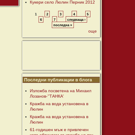
Кукери село Люлин Перник 2012
1
2
3
4
5
6
7
следваща ›
последна »
още
Последни публикации в блога
Изложба посветена на Михаил
Лозанов-''ТАНКА'
Кражба на вода установена в
Люлин
Кражба на вода установена в
Люлин
61-годишен мъж е привлечен