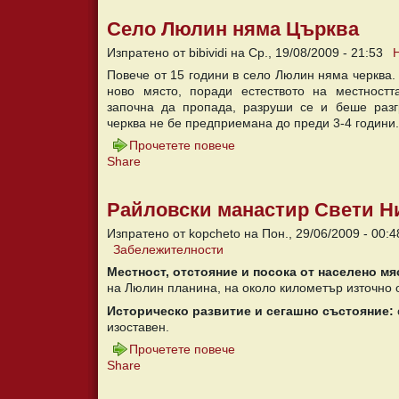
Село Люлин няма Църква
Изпратено от bibividi на Ср., 19/08/2009 - 21:53
Повече от 15 години в село Люлин няма черква.
ново място, поради естеството на местностт
започна да пропада, разруши се и беше разг
черква не бе предприемана до преди 3-4 години.
Прочетете повече
Share
Райловски манастир Свети Н
Изпратено от kopcheto на Пон., 29/06/2009 - 00:4
Забележителности
Местност, отстояние и посока от населено мя
на Люлин планина, на около километър източно 
Историческо развитие и сегашно състояние:
изоставен.
Прочетете повече
Share