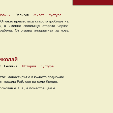
Новини
Религия
Живот
Култура
 Откакто преместиха старото гробище на
а, а именно свлачище старата черква
рабена. Оттогаава инициатива за нова
иколай
8
Религия
История
Култура
сто:
манастирът е в южното подножие
от махала Райлово на село Люлин.
основан е XI в., а понастоящем е