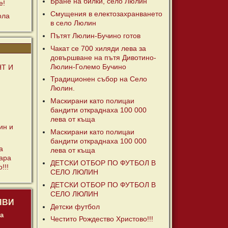
Бране на билки, село Люлин
е!
Смущения в електозахранването
ола
в село Люлин
Пътят Люлин-Бучино готов
Чакат се 700 хиляди лева за
довършване на пътя Дивотино-
Люлин-Големо Бучино
Т И
Традиционен събор на Село
Люлин.
Маскирани като полицаи
бандити откраднаха 100 000
лева от къща
ин и
Маскирани като полицаи
бандити откраднаха 100 000
а
лева от къща
тара
ДЕТСКИ ОТБОР ПО ФУТБОЛ В
!!!
СЕЛО ЛЮЛИН
ДЕТСКИ ОТБОР ПО ФУТБОЛ В
СЕЛО ЛЮЛИН
ЯВИ
Детски футбол
а
Честито Рождество Христово!!!