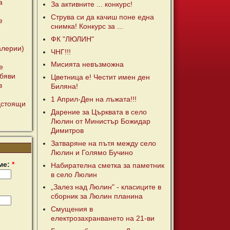
а
За активните ... конкурс!
Струва си да качиш поне една
е
снимка! Конкурс за ...
ФК "ЛЮЛИН"
алерии)
ЧНГ!!!
Мисията невъзможна
е
бяви
Цветница е! Честит имен ден
в
Биляна!
1 Април-Ден на лъжата!!!
дстоящи
Дарение за Църквата в село
Люлин от Министър Божидар
Димитров
Затваряне на пътя между село
Люлин и Голямо Бучино
ме:
*
Набирателна сметка за паметник
в село Люлин
„Залез над Люлин" - класиците в
сборник за Люлин планина
Смущения в
електрозахранването на 21-ви