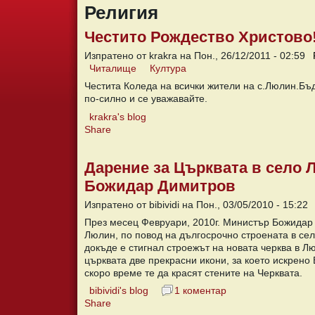
Религия
Честито Рождество Христово!
Изпратено от krakra на Пон., 26/12/2011 - 02:59
Читалище
Култура
Честита Коледа на всички жители на с.Люлин.Бъд
по-силно и се уважавайте.
krakra's blog
Share
Дарение за Църквата в село
Божидар Димитров
Изпратено от bibividi на Пон., 03/05/2010 - 15:22
През месец Февруари, 2010г. Министър Божидар
Люлин, по повод на дългосрочно строената в се
докъде е стигнал строежът на новата черква в Л
църквата две прекрасни икони, за което искрено
скоро време те да красят стените на Черквата.
bibividi's blog
1 коментар
Share